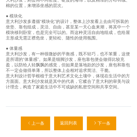
棉的位置，来增添坐感的层次。
● 模块化
意大利沙发多遵循“模块化”的设计，整体上沙发看上去由可拆装的
坐垫、靠包组成，灵活、自由，甚至某一天心血来潮，将其中一个
模块移到卧室，也是完全可以的。而这种灵活自由地组成，也给屋
主形成无需正襟危坐，更轻松、随性的使用氛围。
● 体量感
意大利沙发，有一种很微妙的平衡感，既不轻巧，也不笨重，这便
是所谓的“体量感”。如果是细脚沙发，座包靠包便会做得比较充
盈，以防给人轻飘飘的感觉，但如果是落地款的沙发，座包和靠包
不一定会做得单薄，所以整体上会相对追求简洁、干脆。
意大利设计哲学根植于意大利艺术文化土壤中，体现在生活中的方
方面面。意大利沙发就是其中的代表，它糅合了意大利的审美与设
计理念，构造了家庭生活中不可或缺的私密空间和共享空间。
返回列表
上一条
下一条