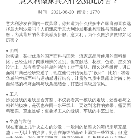
意大利做家具为什么如此厉害？
时间：2021-08-20
阅读：1770
意大利沙发在国内一度风靡，你知道为什么很多中产家庭都喜欢选
择意大利沙发吗？人们迷恋于意大利沙发那兼具理性与感性的交
融，为其背后的艺术美感所折服。意大利，为什么做沙发做得如此
厉害？
● 面料
说实话，某些优质的国产面料与国际一流家居品牌使用的面料相
比，已经达到了肉眼难辨的区别。但在触感、花纹、色彩、层次的
设计上，却有着无法跨越的鸿沟！对于亲肤、耐久这些维度，进口
面料厂商已经研究透了，现在他们开始玩起了“设计”！比如：将奢
华感的丝绒面料与运动感进行结合，让贵族气质中透露出时尚；将
自然感的棉麻面料与线条感结合，打造出高级度假风。
● 工艺
沙发缝线的走线是否齐整，不仅要看某一模块的走线，还要看与之
相邻的模块，是否也在同一水平线上，要达到这样的效果，需要面
料密实、克重足够；更要求工人的缝纫、车线的手艺过硬。
● 坐垫与靠包
现在市面上几千块左右的沙发，一般用的是整块的海绵来填充坐
垫；一万以上的沙发，则会在海绵的基础上添加一些羽绒；但 意
大利沙发，则会用不同密度、硬度的海绵，以及精准的分布羽绒、