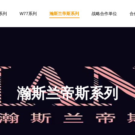
系列
W77系列
瀚斯兰帝斯系列
战略合作单位
合
架
床垫
床头柜
茶几
台
床尾凳
电视柜、餐边柜
休闲椅
床
茶几、边几
沙发
沙发
餐椅
衣帽架
瀚斯兰帝斯系列
休闲椅、凳子
餐桌
备餐台
椅
餐椅
休闲椅、凳子
茶椅
餐桌
沙发
茶桌