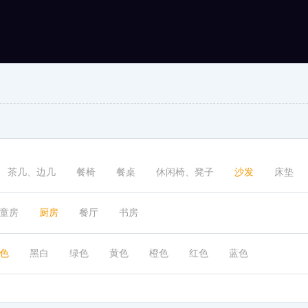
茶几、边几
床垫
餐椅
电视柜、餐边柜
床
餐桌
床头柜
床尾凳
茶几、边几
餐椅
餐桌
休闲椅、凳子
沙发
床垫
童房
厨房
餐厅
书房
色
黑白
绿色
黄色
橙色
红色
蓝色