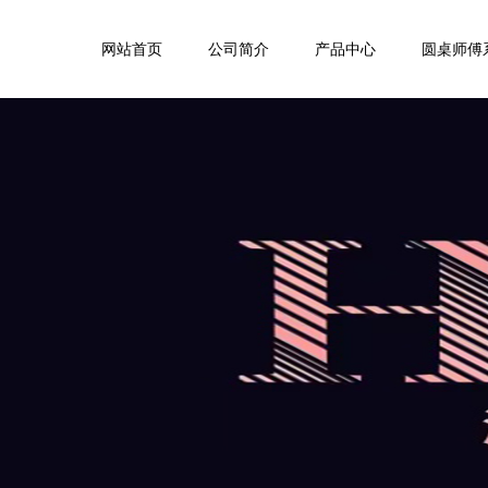
网站首页
公司简介
产品中心
圆桌师傅
公司简介
床头柜
衣帽
企业文化
电视柜、餐边柜
备餐
3D展厅
茶几、边几
沙发
餐桌
茶几
餐椅
茶椅
休闲椅、凳子
休闲
五金、板式
茶桌